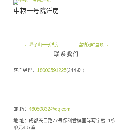
中粮一号院洋房
←
塔子山一号洋房
塞纳河畔屋顶
→
联系我们
客户经理：
18000591225
(24小时)
邮 箱：
46050832@qq.com
地 址：
成都天目路77号保利香槟国际写字楼11栋1
单元407室