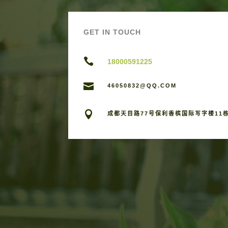
GET IN TOUCH

18000591225

46050832@QQ.COM

成都天目路77号保利香槟国际写字楼11栋