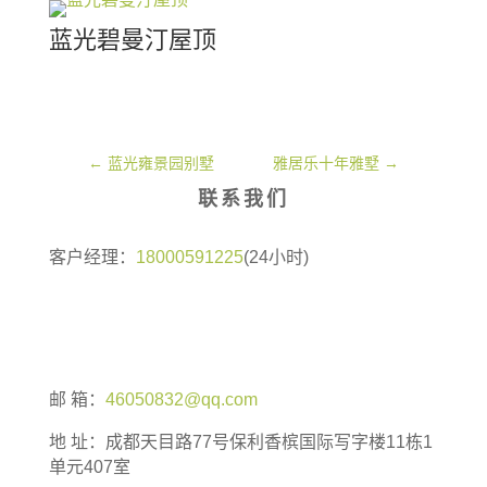
蓝光碧曼汀屋顶
←
蓝光雍景园别墅
雅居乐十年雅墅
→
联系我们
客户经理：
18000591225
(24小时)
邮 箱：
46050832@qq.com
地 址：
成都天目路77号保利香槟国际写字楼11栋1
单元407室